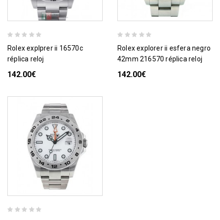
rolex explprer ii 16570c
rolex explorer ii esfera negro
réplica reloj
42mm 216570 réplica reloj
142.00€
142.00€