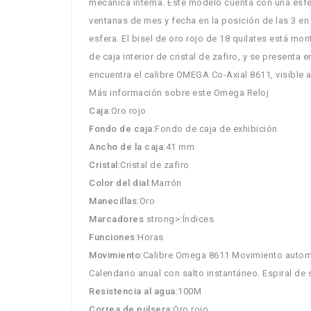
mecánica interna. Este modelo cuenta con una esfe
ventanas de mes y fecha en la posición de las 3 en 
esfera. El bisel de oro rojo de 18 quilates está m
de caja interior de cristal de zafiro, y se presenta 
encuentra el calibre OMEGA Co-Axial 8611, visible a
Más información sobre este Omega Reloj
Caja
:Oro rojo
Fondo de caja
:Fondo de caja de exhibición
Ancho de la caja
:41 mm
Cristal
:Cristal de zafiro
Color del dial
:Marrón
Manecillas
:Oro
Marcadores
strong>:Índices
Funciones
:Horas
Movimiento
:Calibre Omega 8611 Movimiento automát
Calendario anual con salto instantáneo. Espiral de si
Resistencia al agua
:100M
Correa de pulsera
:Oro rojo