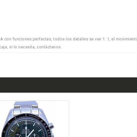
A con funciones perfectas, todos los detalles se ven 1: 1, el movimient
caja, si lo necesita, contáctenos.