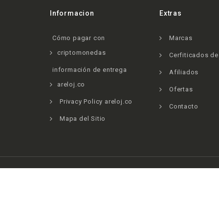
Informacion
Extras
Cómo pagar con
Marcas
criptomonedas
Cerfiticados d
información de entrega
Afiliados
areloj.co
Ofertas
Privacy Policy areloj.co
Contacto
Mapa del Sitio
Powered By
Replica de relojes AAA a la venta
& Arelo