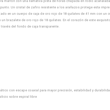
ra marrón con una llamativa pista de horas chapada en rodio acanalada
punto. Un cristal de zafiro resistente a los arañazos protege esta impr
ontado en un cuerpo de caja de oro rojo de 18 quilates de 41 mm con un 
en un brazalete de oro rojo de 18 quilates. En el corazón de este exquisito
 través del fondo de caja transparente.
ico con escape coaxial para mayor precisión, estabilidad y durabilida
licio sobre espiral libre