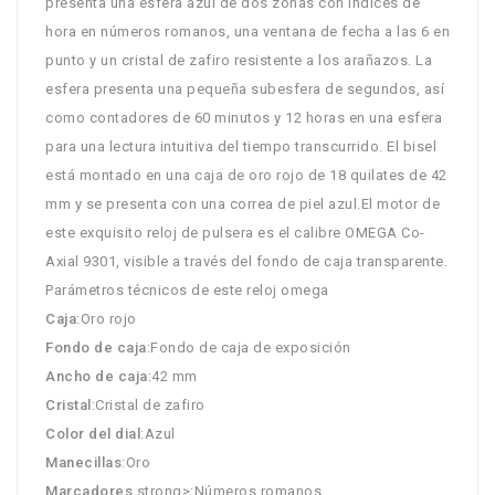
presenta una esfera azul de dos zonas con índices de
hora en números romanos, una ventana de fecha a las 6 en
punto y un cristal de zafiro resistente a los arañazos. La
esfera presenta una pequeña subesfera de segundos, así
como contadores de 60 minutos y 12 horas en una esfera
para una lectura intuitiva del tiempo transcurrido. El bisel
está montado en una caja de oro rojo de 18 quilates de 42
mm y se presenta con una correa de piel azul.El motor de
este exquisito reloj de pulsera es el calibre OMEGA Co-
Axial 9301, visible a través del fondo de caja transparente.
Parámetros técnicos de este reloj omega
Caja
:Oro rojo
Fondo de caja
:Fondo de caja de exposición
Ancho de caja
:42 mm
Cristal
:Cristal de zafiro
Color del dial
:Azul
Manecillas
:Oro
Marcadores
strong>:Números romanos