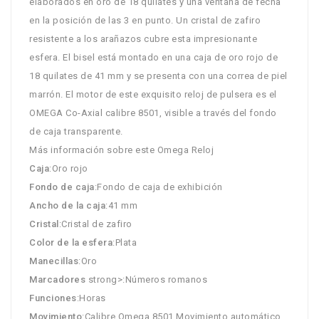
elaborados en oro de 18 quilates y una ventana de fecha
en la posición de las 3 en punto. Un cristal de zafiro
resistente a los arañazos cubre esta impresionante
esfera. El bisel está montado en una caja de oro rojo de
18 quilates de 41 mm y se presenta con una correa de piel
marrón. El motor de este exquisito reloj de pulsera es el
OMEGA Co-Axial calibre 8501, visible a través del fondo
de caja transparente.
Más información sobre este Omega Reloj
Caja
:Oro rojo
Fondo de caja
:Fondo de caja de exhibición
Ancho de la caja
:41 mm
Cristal
:Cristal de zafiro
Color de la esfera
:Plata
Manecillas
:Oro
Marcadores
strong>:Números romanos
Funciones
:Horas
Movimiento
:Calibre Omega 8501 Movimiento automático