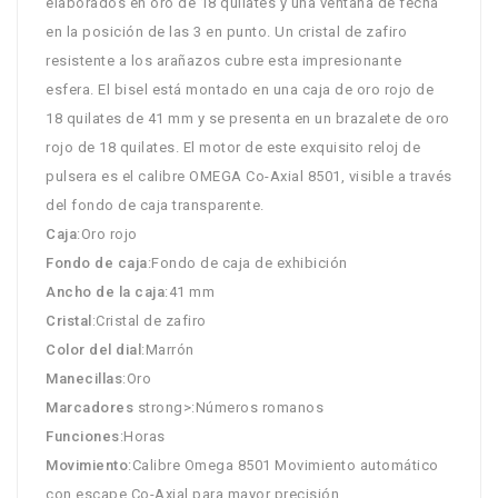
elaborados en oro de 18 quilates y una ventana de fecha
en la posición de las 3 en punto. Un cristal de zafiro
resistente a los arañazos cubre esta impresionante
esfera. El bisel está montado en una caja de oro rojo de
18 quilates de 41 mm y se presenta en un brazalete de oro
rojo de 18 quilates. El motor de este exquisito reloj de
pulsera es el calibre OMEGA Co-Axial 8501, visible a través
del fondo de caja transparente.
Caja
:Oro rojo
Fondo de caja
:Fondo de caja de exhibición
Ancho de la caja
:41 mm
Cristal
:Cristal de zafiro
Color del dial
:Marrón
Manecillas
:Oro
Marcadores
strong>:Números romanos
Funciones
:Horas
Movimiento
:Calibre Omega 8501 Movimiento automático
con escape Co-Axial para mayor precisión