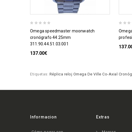
omega speedmaster moonwatch
omega speedmaster moonwatch equipo
cronógrafo 44.25mm
profes
311.90.44.51.03.001
137.0
137.00€
Etiquetas:
Réplica reloj Omega De Ville Co-Axial Cronó
Informacion
Extras
Cómo pagar con
Marcas