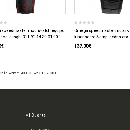
omega speedmaster moonwatch fase
ional alinghi 311.92.44.30.01.002
lunar acero &amp; sedna oro
0€
137.00€
grafo 42mm 431.13.42.51.02.001
Mi Cuenta
Mi Cuenta