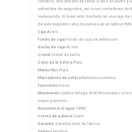
romanos, una ventana de fecha a las 6 en punto y u
subesfera de segundos, así como contadores de 60 
transcurrido. El bisel está montado en una caja de
de este exquisito reloj de pulsera es el calibre OM
Caja
:Acero
Fondo de caja
:Fondo de caja de exhibición
Ancho de caja
:42 mm
Cristal
:Cristal de zafiro
Color de la esfera
:Plata
Manecillas
:Plata
Marcadores de esfera
:Números romanos
Funciones
:Horas
Movimiento
:Calibre Omega 9300 Movimiento cronó
mayor precisión
Resistencia al agua
:100M
Correa de pulsera
:Cuero
Garantía
: Garantía total de fábrica
Género
:Hombre