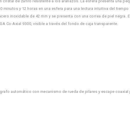
n cristal de zafiro resistente a los arañazos. La esfera presenta una pe
minutos y 12 horas en una esfera para una lectura intuitiva del tiempo
 acero inoxidable de 42 mm y se presenta con una correa de piel negra. E
EGA Co-Axial 9300, visible a través del fondo de caja transparente.
grafo automático con mecanismo de rueda de pilares y escape coaxial 