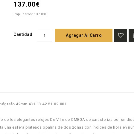
137.00€
Impuestos: 137.00€
Cantidad
Agregar Al Carro
onógrafo 42mm 431.13.42.51.02.001
 de los elegantes relojes De Ville de OMEGA se caracteriza por un dis
ta una esfera plateada opalina de dos zonas con índices de hora en n