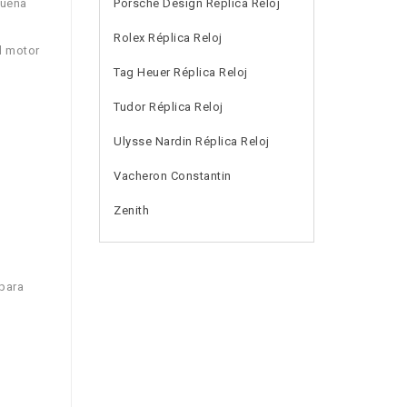
queña
Porsche Design Réplica Reloj
Rolex Réplica Reloj
l motor
Tag Heuer Réplica Reloj
Tudor Réplica Reloj
Ulysse Nardin Réplica Reloj
Vacheron Constantin
Zenith
para