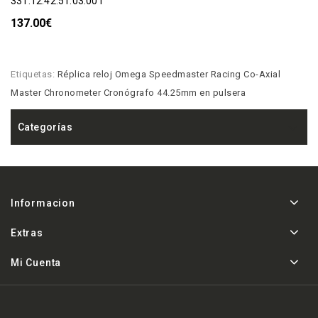
331.12.42.51.03.001
137.00€
Etiquetas:
Réplica reloj Omega Speedmaster Racing Co-Axial
Master Chronometer Cronógrafo 44.25mm en pulsera
Categorías
Informacion
Extras
Mi Cuenta