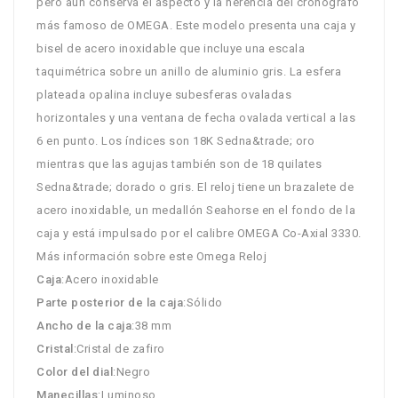
pero aún conserva el aspecto y la herencia del cronógrafo
más famoso de OMEGA. Este modelo presenta una caja y
bisel de acero inoxidable que incluye una escala
taquimétrica sobre un anillo de aluminio gris. La esfera
plateada opalina incluye subesferas ovaladas
horizontales y una ventana de fecha ovalada vertical a las
6 en punto. Los índices son 18K Sedna&trade; oro
mientras que las agujas también son de 18 quilates
Sedna&trade; dorado o gris. El reloj tiene un brazalete de
acero inoxidable, un medallón Seahorse en el fondo de la
caja y está impulsado por el calibre OMEGA Co-Axial 3330.
Más información sobre este Omega Reloj
Caja
:Acero inoxidable
Parte posterior de la caja
:Sólido
Ancho de la caja
:38 mm
Cristal
:Cristal de zafiro
Color del dial
:Negro
Manecillas
:Luminoso