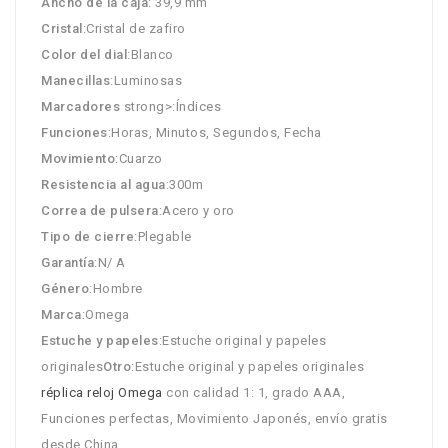
Ancho de la caja
: 39,9 mm
Cristal
:Cristal de zafiro
Color del dial
:Blanco
Manecillas
:Luminosas
Marcadores
strong>:Índices
Funciones
:Horas, Minutos, Segundos, Fecha
Movimiento
:Cuarzo
Resistencia al agua
:300m
Correa de pulsera
:Acero y oro
Tipo de cierre
:Plegable
Garantía
:N/ A
Género
:Hombre
Marca
:Omega
Estuche y papeles
:Estuche original y papeles
originales
Otro
:Estuche original y papeles originales
réplica reloj Omega
con calidad 1: 1, grado AAA,
Funciones perfectas, Movimiento Japonés, envío gratis
desde China.