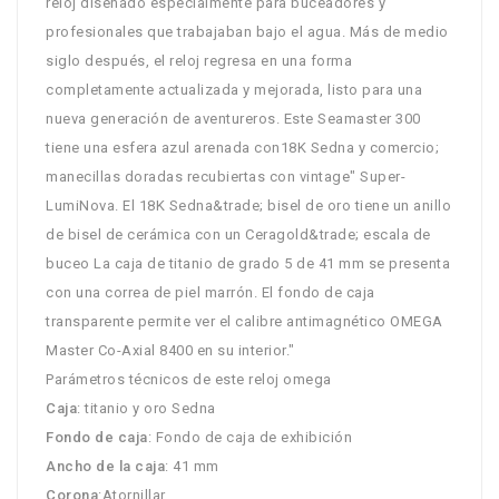
reloj diseñado especialmente para buceadores y
profesionales que trabajaban bajo el agua. Más de medio
siglo después, el reloj regresa en una forma
completamente actualizada y mejorada, listo para una
nueva generación de aventureros. Este Seamaster 300
tiene una esfera azul arenada con18K Sedna y comercio;
manecillas doradas recubiertas con vintage" Super-
LumiNova. El 18K Sedna&trade; bisel de oro tiene un anillo
de bisel de cerámica con un Ceragold&trade; escala de
buceo La caja de titanio de grado 5 de 41 mm se presenta
con una correa de piel marrón. El fondo de caja
transparente permite ver el calibre antimagnético OMEGA
Master Co-Axial 8400 en su interior."
Parámetros técnicos de este reloj omega
Caja
: titanio y oro Sedna
Fondo de caja
: Fondo de caja de exhibición
Ancho de la caja
: 41 mm
Corona
:Atornillar