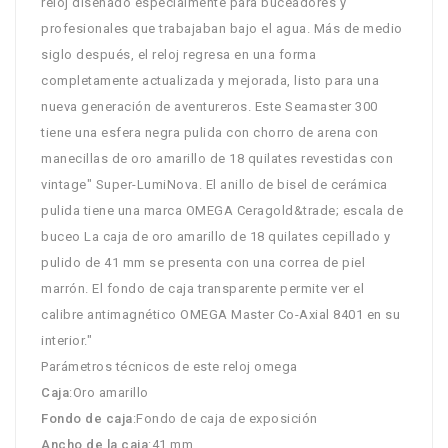
reloj diseñado especialmente para buceadores y
profesionales que trabajaban bajo el agua. Más de medio
siglo después, el reloj regresa en una forma
completamente actualizada y mejorada, listo para una
nueva generación de aventureros. Este Seamaster 300
tiene una esfera negra pulida con chorro de arena con
manecillas de oro amarillo de 18 quilates revestidas con
vintage" Super-LumiNova. El anillo de bisel de cerámica
pulida tiene una marca OMEGA Ceragold&trade; escala de
buceo La caja de oro amarillo de 18 quilates cepillado y
pulido de 41 mm se presenta con una correa de piel
marrón. El fondo de caja transparente permite ver el
calibre antimagnético OMEGA Master Co-Axial 8401 en su
interior."
Parámetros técnicos de este reloj omega
Caja
:Oro amarillo
Fondo de caja
:Fondo de caja de exposición
Ancho de la caja
:41 mm