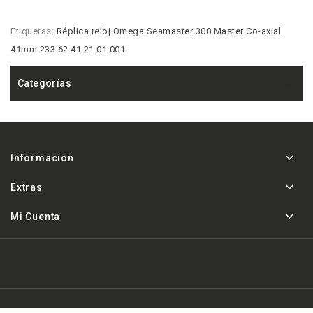
Etiquetas:
Réplica reloj Omega Seamaster 300 Master Co-axial
41mm 233.62.41.21.01.001
Categorías
Informacion
Extras
Mi Cuenta
Powered By
Replica de relojes AAA a la venta
& Areloj.co ©