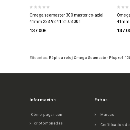
omega seamaster 300 master co-axial
omega seamaster 300 master co-axial
41mm 233.92.41.21.03.001
41mm e
137.00€
137.0
Etiquetas:
Réplica reloj Omega Seamaster Ploprof 12
Informacion
Extras
Cómo pagar con
Marcas
criptomonedas
Cerfiticados d