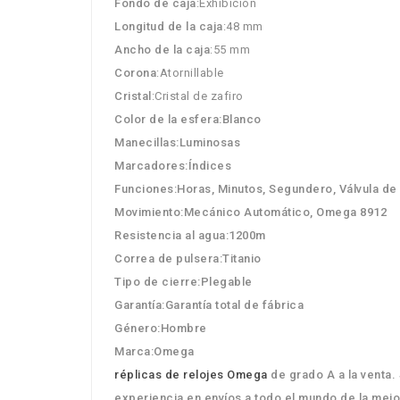
Fondo de caja
:Exhibición
Longitud de la caja
:48 mm
Ancho de la caja
:55 mm
Corona
:Atornillable
Cristal
:Cristal de zafiro
Color de la esfera
:Blanco
Manecillas
:Luminosas
Marcadores
:Índices
Funciones
:Horas, Minutos, Segundero, Válvula de 
Movimiento
:Mecánico Automático, Omega 8912
Resistencia al agua
:1200m
Correa de pulsera
:Titanio
Tipo de cierre
:Plegable
Garantía
:Garantía total de fábrica
Género
:Hombre
Marca
:Omega
réplicas de relojes Omega
de grado A a la venta
experiencia en envíos a todo el mundo de la mejo