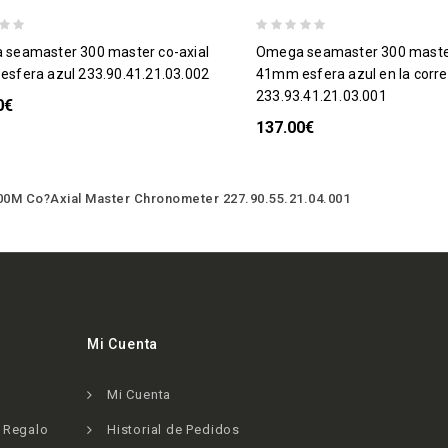
omega seamaster 300 master co-axial
sfera azul 233.90.41.21.03.002
41mm esfera azul en la corr
233.93.41.21.03.001
0€
137.00€
00M Co?Axial Master Chronometer 227.90.55.21.04.001
Mi Cuenta
Mi Cuenta
e Regalo
Historial de Pedidos