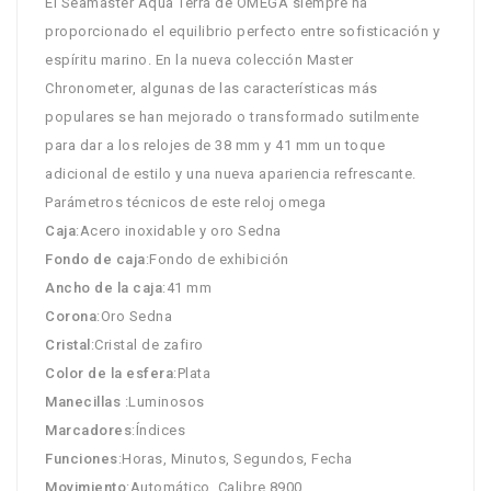
El Seamaster Aqua Terra de OMEGA siempre ha
proporcionado el equilibrio perfecto entre sofisticación y
espíritu marino. En la nueva colección Master
Chronometer, algunas de las características más
populares se han mejorado o transformado sutilmente
para dar a los relojes de 38 mm y 41 mm un toque
adicional de estilo y una nueva apariencia refrescante.
Parámetros técnicos de este reloj omega
Caja
:Acero inoxidable y oro Sedna
Fondo de caja
:Fondo de exhibición
Ancho de la caja
:41 mm
Corona
:Oro Sedna
Cristal
:Cristal de zafiro
Color de la esfera
:Plata
Manecillas
:Luminosos
Marcadores
:Índices
Funciones
:Horas, Minutos, Segundos, Fecha
Movimiento
:Automático, Calibre 8900