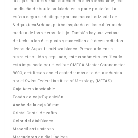
la caja simétrica se ha fabricado en acero inoxidable, con
un diseño de borde ondulado en la parte posterior. La
esfera negra se distingue por una marca horizontal de
&ldquo;teca&rdquo; patrón inspirado en las cubiertas de
madera de los veleros de lujo. También hay una ventana
de fecha a las 6 en punto y manecillas e índices rodiados
llenos de Super-LumiNova blanco. Presentado en un
brazalete pulido y cepillado, este cronómetro certificado
está impulsado por el calibre OMEGA Master Chronometer
8800, certificado con el estándar más alto de la industria
por el Swiss Federal Institute of Metrology (METAS).
Caja
:Acero inoxidable
Fondo de caja
:Exposición
Ancho de la caja
:38 mm
Cristal
:Cristal de zafiro
Color del dial
:Blanco
Manecillas
:Luminoso
Marcadores de dial
:Índices