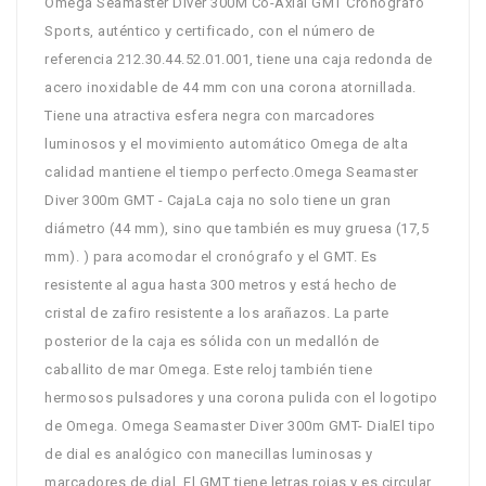
Omega Seamaster Diver 300M Co-Axial GMT Cronógrafo
Sports, auténtico y certificado, con el número de
referencia 212.30.44.52.01.001, tiene una caja redonda de
acero inoxidable de 44 mm con una corona atornillada.
Tiene una atractiva esfera negra con marcadores
luminosos y el movimiento automático Omega de alta
calidad mantiene el tiempo perfecto.Omega Seamaster
Diver 300m GMT - CajaLa caja no solo tiene un gran
diámetro (44 mm), sino que también es muy gruesa (17,5
mm). ) para acomodar el cronógrafo y el GMT. Es
resistente al agua hasta 300 metros y está hecho de
cristal de zafiro resistente a los arañazos. La parte
posterior de la caja es sólida con un medallón de
caballito de mar Omega. Este reloj también tiene
hermosos pulsadores y una corona pulida con el logotipo
de Omega. Omega Seamaster Diver 300m GMT- DialEl tipo
de dial es analógico con manecillas luminosas y
marcadores de dial. El GMT tiene letras rojas y es circular.