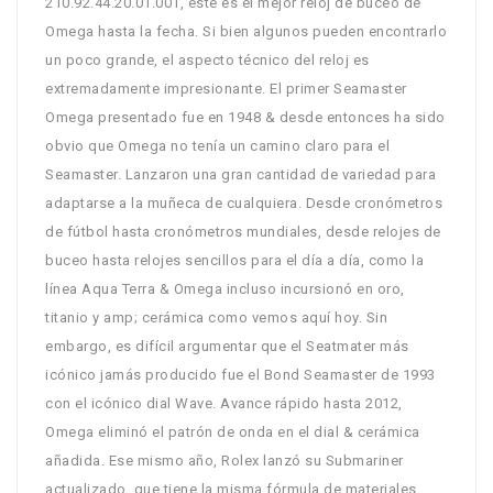
210.92.44.20.01.001, este es el mejor reloj de buceo de
Omega hasta la fecha. Si bien algunos pueden encontrarlo
un poco grande, el aspecto técnico del reloj es
extremadamente impresionante. El primer Seamaster
Omega presentado fue en 1948 & desde entonces ha sido
obvio que Omega no tenía un camino claro para el
Seamaster. Lanzaron una gran cantidad de variedad para
adaptarse a la muñeca de cualquiera. Desde cronómetros
de fútbol hasta cronómetros mundiales, desde relojes de
buceo hasta relojes sencillos para el día a día, como la
línea Aqua Terra & Omega incluso incursionó en oro,
titanio y amp; cerámica como vemos aquí hoy. Sin
embargo, es difícil argumentar que el Seatmater más
icónico jamás producido fue el Bond Seamaster de 1993
con el icónico dial Wave. Avance rápido hasta 2012,
Omega eliminó el patrón de onda en el dial & cerámica
añadida. Ese mismo año, Rolex lanzó su Submariner
actualizado, que tiene la misma fórmula de materiales