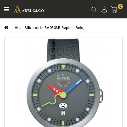
0
Ver
Carro
Alain Silberstein BA0303B Réplica Reloj