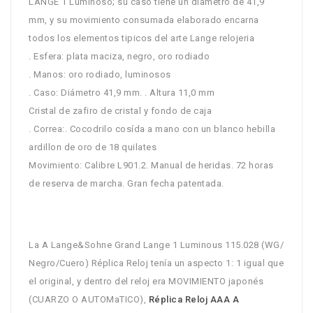
LANGE 1 Luminoso; su caso tiene un diametro de 41,9
mm, y su movimiento consumada elaborado encarna
todos los elementos tipicos del arte Lange relojeria
. Esfera: plata maciza, negro, oro rodiado
. Manos: oro rodiado, luminosos
. Caso: Diámetro 41,9 mm. . Altura 11,0 mm
Cristal de zafiro de cristal y fondo de caja
. Correa:. Cocodrilo cosída a mano con un blanco hebilla
ardillon de oro de 18 quilates
Movimiento: Calibre L901.2. Manual de heridas. 72 horas
de reserva de marcha. Gran fecha patentada.
La A Lange&Sohne Grand Lange 1 Luminous 115.028 (WG/
Negro/Cuero) Réplica Reloj tenía un aspecto 1: 1 igual que
el original, y dentro del reloj era MOVIMIENTO japonés
(CUARZO O AUTOMaTICO),
Réplica Reloj AAA A