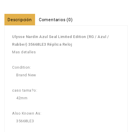
Descripción
Comentarios (0)
Ulysse Nardin Azul Seal Limited Edition (RG / Azul /
Rubber) 35668LE3 Réplica Reloj
Mas detalles
Condition:
Brand New
caso tama?o:
42mm
Also Known As:
35668LE3