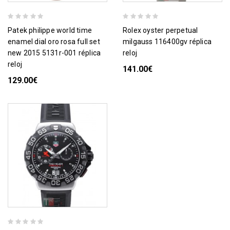
patek philippe world time
rolex oyster perpetual
enamel dial oro rosa full set
milgauss 116400gv réplica
new 2015 5131r-001 réplica
reloj
reloj
141.00€
129.00€