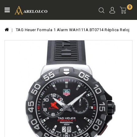
0
Ver
Carro
TAG Heuer Formula 1 Alarm WAH111A.BT0714 Réplica Reloj