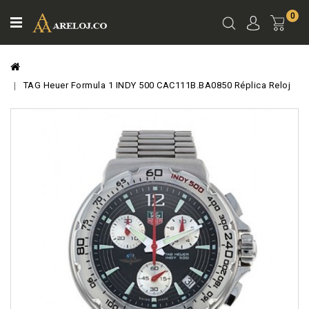
0
Ver
Carro
TAG Heuer Formula 1 INDY 500 CAC111B.BA0850 Réplica Reloj