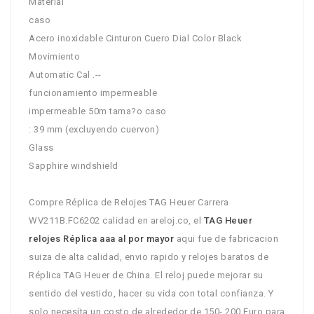
Material
caso
Acero inoxidable Cinturon Cuero Dial Color Black
Movimiento
Automatic Cal .--
funcionamiento impermeable
impermeable 50m tama?o caso
: 39 mm (excluyendo cuervon)
Glass
Sapphire windshield
Compre Réplica de Relojes TAG Heuer Carrera
WV211B.FC6202 calidad en areloj.co, el
TAG Heuer
relojes Réplica aaa al por mayor
aqui fue de fabricacion
suiza de alta calidad, envio rapido y relojes baratos de
Réplica TAG Heuer de China. El reloj puede mejorar su
sentido del vestido, hacer su vida con total confianza. Y
solo necesíta un costo de alrededor de 150- 200 Euro para