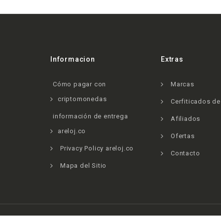
Informacion
Extras
Cómo pagar con
Marcas
criptomonedas
Cerfiticados d
información de entrega
Afiliados
areloj.co
Ofertas
Privacy Policy areloj.co
Contacto
Mapa del Sitio