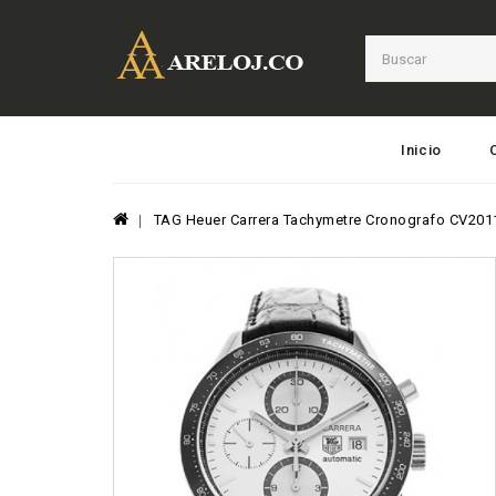
Inicio
TAG Heuer Carrera Tachymetre Cronografo CV2011