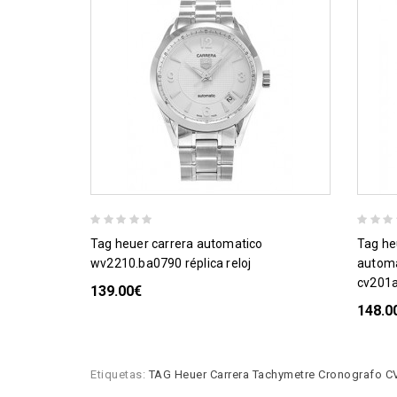
tag heuer carrera automatico
tag heuer carrera chronograph
wv2210.ba0790 réplica reloj
automa
cv201ak
139.00€
148.0
Etiquetas:
TAG Heuer Carrera Tachymetre Cronografo C