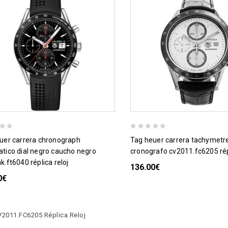
tag heuer carrera tachymetre
tico dial negro caucho negro
cronografo cv2011.fc6205 répl
.ft6040 réplica reloj
136.00€
0€
V2011.FC6205 Réplica Reloj