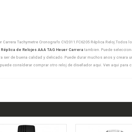
r Carrera Tachymetre Cronografo CV2011.FC6205 Réplica Reloj.Todos l
o
Réplica de Relojes AAA TAG Heuer Carrera
tambien. Puede selecciona
ra ser de buena calidad y delicado. Puede durar muchos anos y creara un
 puede consíderar comprar otro reloj de diseñador aqui. Ven aqui para 