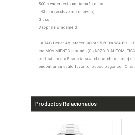
500m water resístant tama?o caso
: 43 mm (excluyendo cuervon)
Glass
Sapphire windshield
La TAG Heuer Aquaracer Calibre 5 500m WAJ2111.FT601
era MOVIMIENTO japonés (CUARZO O AUTOMaTICO
perfectamente.Puede buscar el modelo del reloj qu
encontrar su estilo favorito, puede pagar con Cridi
Productos Relacionados