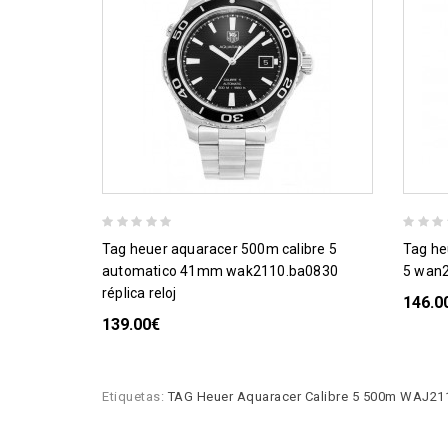
tag heuer aquaracer 500m calibre 5
tag heuer aquaracer automatico calibre
automatico 41mm wak2110.ba0830
5 wan2
réplica reloj
146.0
139.00€
Etiquetas:
TAG Heuer Aquaracer Calibre 5 500m WAJ211