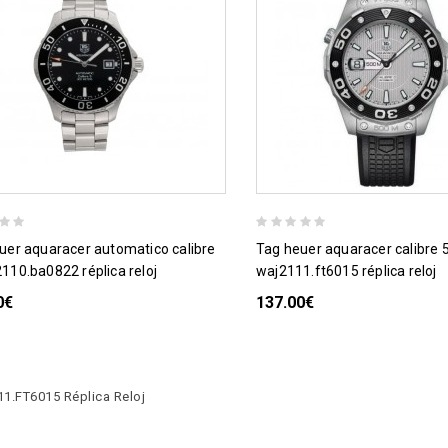
tag heuer aquaracer calibre 5 500m
110.ba0822 réplica reloj
waj2111.ft6015 réplica reloj
0€
137.00€
1.FT6015 Réplica Reloj