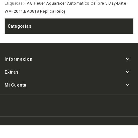
Etiquetas:
TAG Heuer Aquaracer Automatico Calibre 5 Day-Date
WAF2011.BA0818 Réplica Reloj
Categorías
Informacion
Extras
Mi Cuenta
Powered By
Replica de relojes AAA a la venta
& Areloj.co ©
2026