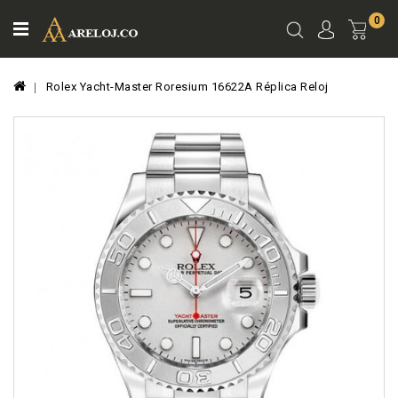
0
Ver
Carro
Rolex Yacht-Master Roresium 16622A Réplica Reloj