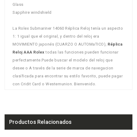
Glass
Sapphire windshield
La Rolex Submariner 14060 Réplica Reloj tenía un aspecto
1: 1 igual que el original, y dentro del reloj era
MOVIMIENTO japonés (CUARZO O AUTOMaTICO),
Réplica
Reloj AAA Rolex
todas las funciones pueden funcionar
perfectamente.Puede buscar el modelo del reloj que
desee o A través de la serie de marca de navegacion
clasíficada para encontrar su estilo favorito, puede pagar
con Cridit Card o Westernunion. Bienvenido.
Productos Relacionados