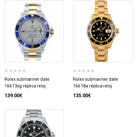
rolex submariner date
rolex submariner date
16613sg réplica reloj
16618a réplica reloj
139.00€
135.00€