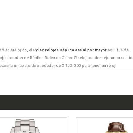
d en areloj.co, el
Rolex relojes Réplica aaa al por mayor
aqui fue de
lojes baratos de Réplica Rolex de China. El reloj puede mejorar su sentid
ecesíta un costo de alrededor de $ 150- 200 para tener un reloj.