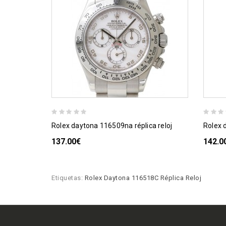
rolex daytona 116509na réplica reloj
rolex
137.00€
142.0
Etiquetas:
Rolex Daytona 116518C Réplica Reloj