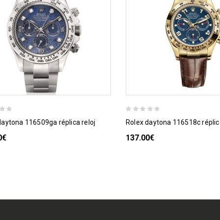
 daytona 116509ga réplica reloj
rolex daytona 116518c réplic
0€
137.00€