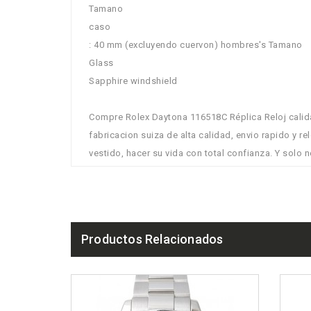
Tamano
caso
: 40 mm (excluyendo cuervon) hombres's Tamano
Glass
Sapphire windshield
Compre Rolex Daytona 116518C Réplica Reloj calida
fabricacion suiza de alta calidad, envio rapido y re
vestido, hacer su vida con total confianza. Y solo n
Productos Relacionados