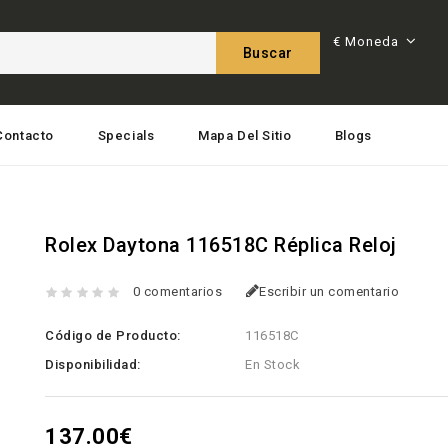
€
Moneda
Buscar
Contacto
Specials
Mapa Del Sitio
Blogs
Rolex Daytona 116518C Réplica Reloj
0 comentarios
Escribir un comentario
Código de Producto:
116518C
Disponibilidad:
En Stock
137.00€