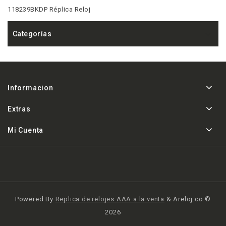
118239BKDP Réplica Reloj
Categorías
Informacion
Extras
Mi Cuenta
Powered By
Replica de relojes AAA a la venta
& Areloj.co ©
2026