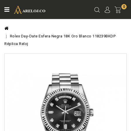
0
Ver
Carro
Rolex Day-Date Esfera Negra 18K Oro Blanco 118239BKDP
Réplica Reloj