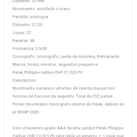
Diameter: 33 mm
Movimiento: enrollado a mano
Pantalla: analogica
Diámetro: 27.30
Joyas: 27
Reserva: 48
Frecuencia: 21600
Cronografo: cronografo, rueda de columna, Rattrapante
Manos: horas, minutos, segundos pequenos
Patek Philippe calibre CHR 27-525 PS
Descripcion
Movimiento mecánico ultrafino de cuerda manual con
funcion de fraccion de segundo. Total de 252 partes.
Primer movimiento cronografo interno de Patek; debuto en
el 5959P 2005.
Solo ofrecemos grado AAA de alta calidad Patek Philippe
Caliber CHR 27-525 PS reloj tenía un aspecto 1: 1 igual que