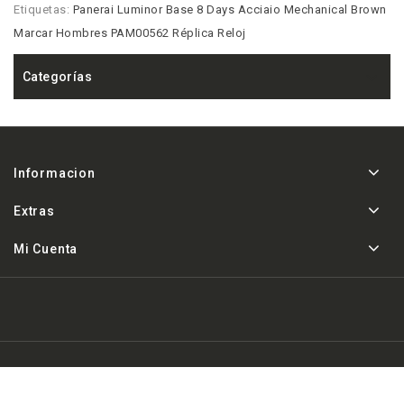
Etiquetas:
Panerai Luminor Base 8 Days Acciaio Mechanical Brown
Marcar Hombres PAM00562 Réplica Reloj
Categorías
Informacion
Extras
Mi Cuenta
Powered By
Replica de relojes AAA a la venta
& Areloj.co ©
2026