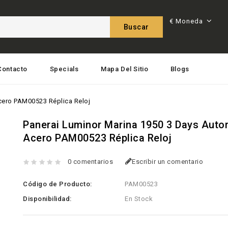
€
Moneda
Buscar
Contacto
Specials
Mapa Del Sitio
Blogs
cero PAM00523 Réplica Reloj
Panerai Luminor Marina 1950 3 Days Auto
Acero PAM00523 Réplica Reloj
0 comentarios
Escribir un comentario
Código de Producto:
PAM00523
Disponibilidad:
En Stock