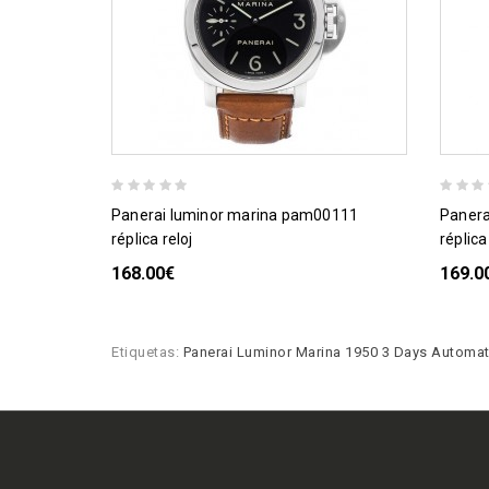
panerai luminor marina pam00111
panerai luminor submersible pam00025
réplica reloj
réplica
168.00€
169.0
Etiquetas:
Panerai Luminor Marina 1950 3 Days Automat