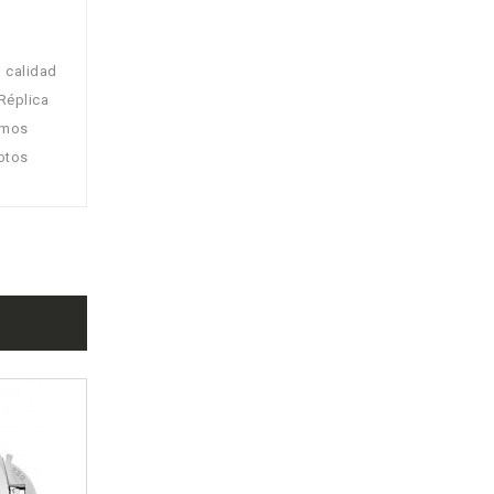
a calidad
Réplica
Hemos
fotos