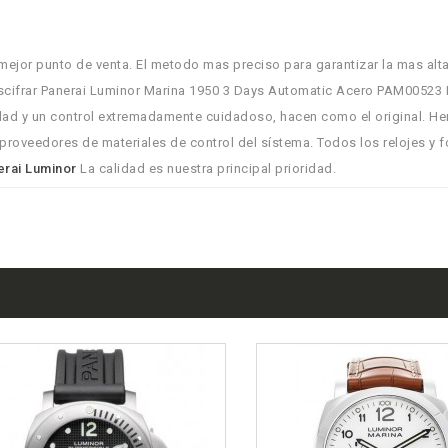
mejor punto de venta. El metodo mas preciso para garantizar la mas alt
descifrar Panerai Luminor Marina 1950 3 Days Automatic Acero PAM00523 
alidad y un control extremadamente cuidadoso, hacen como el original. 
proveedores de materiales de control del sístema. Todos los relojes y 
erai Luminor
La calidad es nuestra principal prioridad.