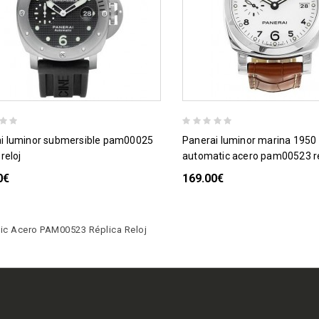
panerai luminor marina 1950 3 days
 reloj
automatic acero pam00523 rép
0€
169.00€
ic Acero PAM00523 Réplica Reloj