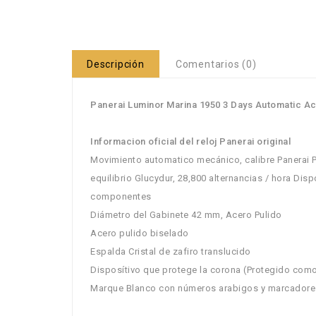
Descripción
Comentarios (0)
Panerai Luminor Marina 1950 3 Days Automatic A
Informacion oficial del reloj Panerai original
Movimiento automatico mecánico, calibre Panerai P
equilibrio Glucydur, 28,800 alternancias / hora Dis
componentes
Diámetro del Gabinete 42 mm, Acero Pulido
Acero pulido biselado
Espalda Cristal de zafiro translucido
Disposítivo que protege la corona (Protegido como
Marque Blanco con números arabigos y marcadores 