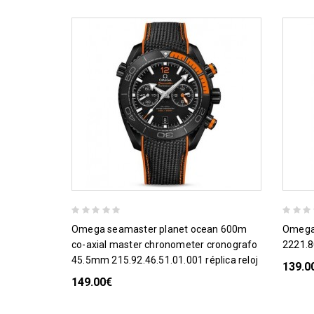
omega seamaster planet ocean 600m
omega seamaster professional 300
co-axial master chronometer cronografo
2221.80
45.5mm 215.92.46.51.01.001 réplica reloj
139.0
149.00€