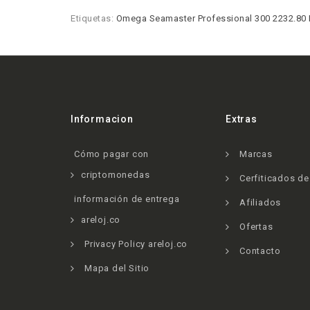
Etiquetas:
Omega Seamaster Professional 300 2232.80 R
Informacion
Extras
Cómo pagar con
Marcas
criptomonedas
Cerfiticados d
información de entrega
Afiliados
areloj.co
Ofertas
Privacy Policy areloj.co
Contacto
Mapa del Sitio