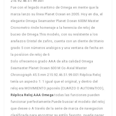
215.92.46.51.99.001
Fue con el legado maritimo de Omega en mente que la
marca lanzo su línea Planet Ocean en 2005. Hoy en dia, el
elegante Omega Seamaster Planet Ocean 600M Master
Cronometro rinde homenaje a la herencia de reloj de
buceo de Omega.This modelo, con su resístente a los
arañazos Cristal de zafiro, cuenta con un diente de titanio
grado 5 con números arabigos y una ventana de fecha en
la posícion de reloj de 6
Solo ofrecemos grado AAA de alta calidad Omega
Seamaster Planet Ocean 600 M Co-Axial Master
Chronograph 45.5 mm 215.92.46.51.99.001 Réplica Reloj
tenía un aspecto 1: 1 igual que el original, y dentro del
reloj era MOVIMIENTO japonés (CUARZO O AUTOMaTICO),
Réplica Reloj AAA Omega
todas las funciones pueden
funcionar perfectamente.Puede buscar el modelo del reloj
que desee o A través de la serie de marca de navegacion
clasíficada para encontrar su estilo favorito, puede pagar