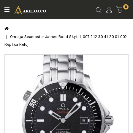
0
Ver
Carro
Omega Seamaster James Bond Skyfall 007 212.30.41.20.01.002
Réplica Reloj