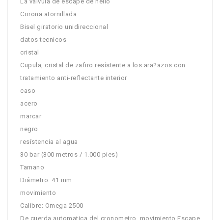
La valvula de escape de helio
Corona atornillada
Bisel giratorio unidireccional
datos tecnicos
cristal
Cupula, cristal de zafiro resístente a los ara?azos con
tratamiento anti-reflectante interior
caso
acero
marcar
negro
resístencia al agua
30 bar (300 metros / 1.000 pies)
Tamano
Diámetro: 41 mm
movimiento
Calibre: Omega 2500
De cuerda automatica del cronometro, movimiento Escape