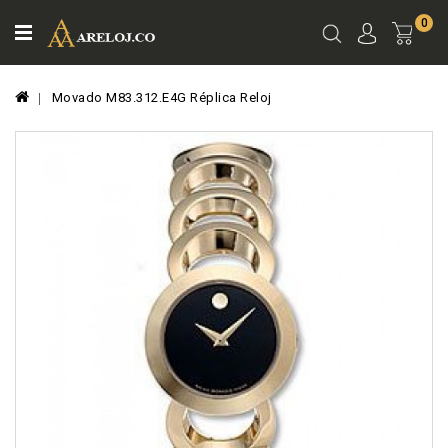
0
Ver
Carro
Movado M83.312.E4G Réplica Reloj