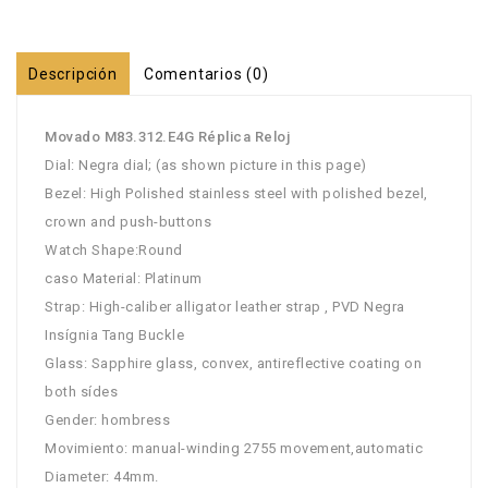
Descripción
Comentarios (0)
Movado M83.312.E4G Réplica Reloj
Dial: Negra dial; (as shown picture in this page)
Bezel: High Polished stainless steel with polished bezel,
crown and push-buttons
Watch Shape:Round
caso Material: Platinum
Strap: High-caliber alligator leather strap , PVD Negra
Insígnia Tang Buckle
Glass: Sapphire glass, convex, antireflective coating on
both sídes
Gender: hombress
Movimiento: manual-winding 2755 movement,automatic
Diameter: 44mm.