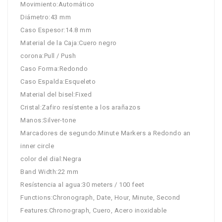
Movimiento:Automático
Diámetro:43 mm
Caso Espesor:14.8 mm
Material de la Caja:Cuero negro
corona:Pull / Push
Caso Forma:Redondo
Caso Espalda:Esqueleto
Material del bisel:Fixed
Cristal:Zafiro resístente a los arañazos
Manos:Silver-tone
Marcadores de segundo:Minute Markers a Redondo an
inner circle
color del dial:Negra
Band Width:22 mm
Resístencia al agua:30 meters / 100 feet
Functions:Chronograph, Date, Hour, Minute, Second
Features:Chronograph, Cuero, Acero inoxidable