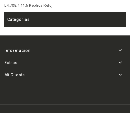
L4.708.4.11.6 Réplica Reloj
Categorías
Informacion
Extras
Mi Cuenta
Powered By
Replica de relojes AAA a la venta
& Areloj.co ©
2026