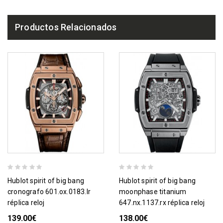
Productos Relacionados
hublot spirit of big bang
hublot spirit of big bang
cronografo 601.ox.0183.lr
moonphase titanium
réplica reloj
647.nx.1137.rx réplica reloj
139.00€
138.00€