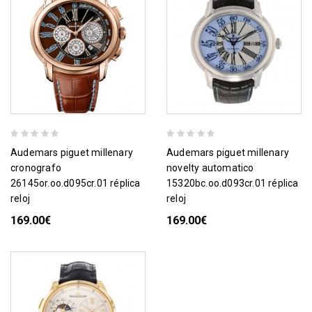
audemars piguet millenary
audemars piguet millenary
cronografo
novelty automatico
26145or.oo.d095cr.01 réplica
15320bc.oo.d093cr.01 réplica
reloj
reloj
169.00€
169.00€