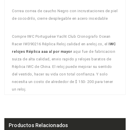
Correa correa de caucho Negro con incrustaciones de piel
de cocodrilo, cierre desplegable en acero inoxidable
Compre IWC Portuguése Yacht Club Cronografo Ocean
Racer IW390216 Réplica Reloj calidad en areloj.co, el
IWC
relojes Réplica aaa al por mayor
aqui fue de fabricacion
suiza de alta calidad, envio rapido y relojes baratos de
Réplica IWC de China. El reloj puede mejorar su sentido
del vestido, hacer su vida con total confianza. Y solo
necesíta un costo de alrededor de $ 150- 200 para tener
un reloj.
Productos Relacionados