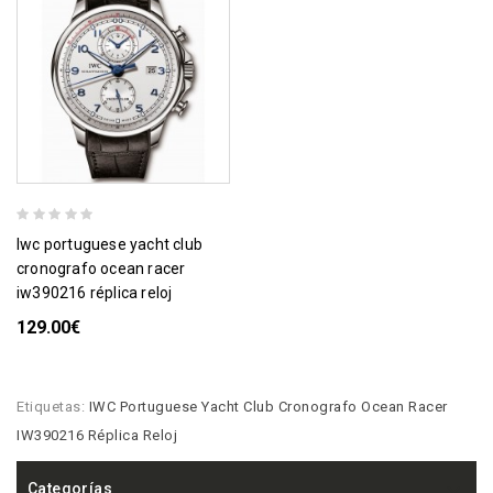
iwc portuguese yacht club
cronografo ocean racer
iw390216 réplica reloj
129.00€
Etiquetas:
IWC Portuguese Yacht Club Cronografo Ocean Racer
IW390216 Réplica Reloj
Categorías