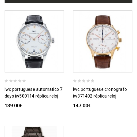
iwc portuguese automatico 7
iwc portuguese cronografo
days iw500114 réplica reloj
iw371402 réplica reloj
139.00€
147.00€