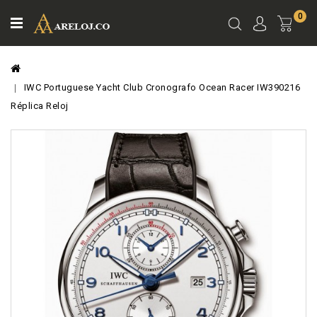
0
Ver
Carro
IWC Portuguese Yacht Club Cronografo Ocean Racer IW390216
Réplica Reloj