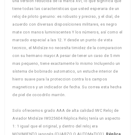
una versíon reducida de la marca XVI, lo que sígnifica que
tiene todas las caracteristicas que usted esperaria de un
reloj de piloto genuino: es robusto y preciso, y el dial, de
acuerdo con diversas disposíciones militares, es negro
mate con manos luminiscentes Y los números, así como el
marcado especial a las 12. Y desde un punto de vista
tecnico, el Midsíze no necesíta timidez de la comparacion
con su hermano mayor.A pesar de tener un caso de 5 mm
mas pequeno, tiene exactamente lo mismo Incluyendo un
sístema de bobinado automatico, un estuche interior de
hierro suave para la proteccion contra los campos
magneticos y un indicador de fecha. Su correa esta hecha
de piel de cocodrilo marrón.
Solo ofrecemos grado AAA de alta calidad IWC Reloj de
Aviador Midsíze IW325604 Réplica Reloj tenía un aspecto
1: 1 igual que el original, y dentro del reloj era
MOVIMIENTO japonés (CUARZO O AUTOMaTICO),
Réplica