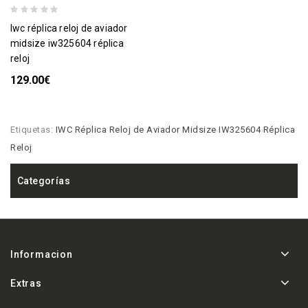
iwc réplica reloj de aviador
midsize iw325604 réplica
reloj
129.00€
Etiquetas:
IWC Réplica Reloj de Aviador Midsize IW325604 Réplica
Reloj
Categorías
Informacion
Extras