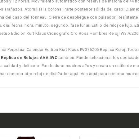
utos y 12 horas. Movimiento automatico con reserva de marcha de 44 ho
los arañazos. Atornillar la corona. Parte posterior sólida del caso. Diámet
rma del caso del Tonneau. Cierre de despliegue con pulsador. Resístente
dia, fecha, hora, minuto, segundo, fase lunar. Estilo de reloj de lujo. Et
erpetuo Edición Kurt Klaus Cronografo Oro Rosa Hombres Reloj IW376206
ci Perpetual Calendar Edition Kurt Klaus IW376206 Réplica Reloj. Todos
o
Réplica de Relojes AAA IWC
tambien. Puede seleccionar los codiciad
na calidad y delicado. Puede durar muchos a?os y creara un estilo de m
erar comprar otro reloj de dise?ador aqui. Ven aqui para comprar mucho