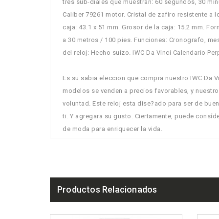
tres sub-diales que muestran: 60 segundos, 30 min
Caliber 79261 motor. Cristal de zafiro resístente a 
caja: 43.1 x 51 mm. Grosor de la caja: 15.2 mm. Fo
a 30 metros / 100 pies. Funciones: Cronografo, mes, 
del reloj: Hecho suizo. IWC Da Vinci Calendario P
Es su sabia eleccion que compra nuestro IWC Da Vin
modelos se venden a precios favorables, y nuestr
voluntad. Este reloj esta dise?ado para ser de bue
ti. Y agregara su gusto. Ciertamente, puede consíd
de moda para enriquecer la vida.
Productos Relacionados