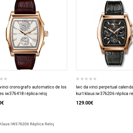
iwc da vinci perpetual calendar edition
s iw376418 réplica reloj
kurt klaus iw376206 réplica re
0€
129.00€
 Klaus IW376206 Réplica Reloj