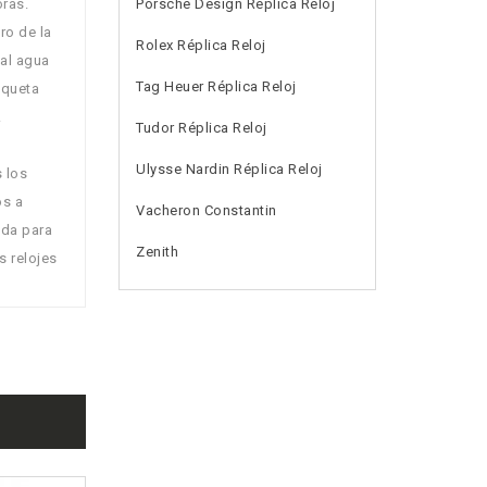
ras.
Porsche Design Réplica Reloj
ro de la
Rolex Réplica Reloj
 al agua
Tag Heuer Réplica Reloj
iqueta
.
Tudor Réplica Reloj
Ulysse Nardin Réplica Reloj
 los
os a
Vacheron Constantin
oda para
Zenith
s relojes