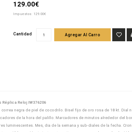
129.00€
Impuestos: 129.00€
Cantidad
Agregar Al Carro
s Réplica Reloj IW376206
correa negra de piel de cocodrilo. Bisel fijo de oro rosa de 18 kt. Dial 
cadores de la hora del palillo. Marcadores de minutos alrededor del bo
res luminescentes. Mes, dia de la semana y sub-diales de la fecha. Cron