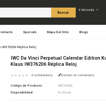
€
Moneda
Buscar
Contacto
Specials
Mapa Del Sitio
Blogs
us IW376206 Réplica Reloj
IWC Da Vinci Perpetual Calendar Edition K
Klaus IW376206 Réplica Reloj
0 comentarios
Escribir un comentario
Código de Producto:
IW376206
Disponibilidad:
En Stock