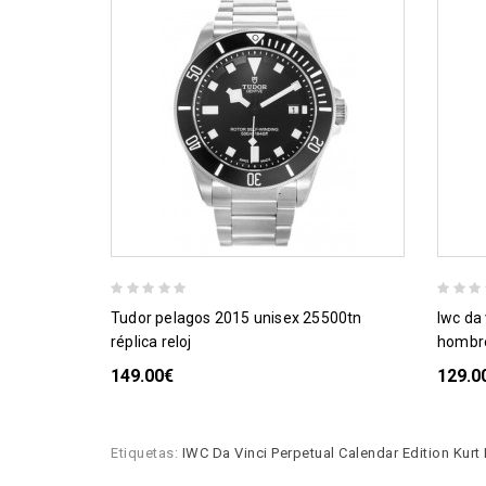
tudor pelagos 2015 unisex 25500tn
iwc da vinci cronografo automatico de los
réplica reloj
hombre
149.00€
129.0
Etiquetas:
IWC Da Vinci Perpetual Calendar Edition Kurt