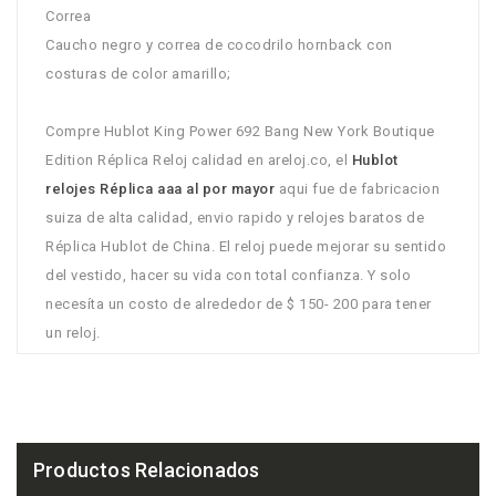
Correa
Caucho negro y correa de cocodrilo hornback con
costuras de color amarillo;
Compre Hublot King Power 692 Bang New York Boutique
Edition Réplica Reloj calidad en areloj.co, el
Hublot
relojes Réplica aaa al por mayor
aqui fue de fabricacion
suiza de alta calidad, envio rapido y relojes baratos de
Réplica Hublot de China. El reloj puede mejorar su sentido
del vestido, hacer su vida con total confianza. Y solo
necesíta un costo de alrededor de $ 150- 200 para tener
un reloj.
Productos Relacionados