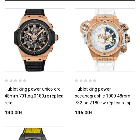
hublot king power unico oro
hublot king power
48mm 701.oq.0180.rx réplica
oceanographic 1000 48mm
reloj
732.oe.2180.rw réplica reloj
130.00€
146.00€