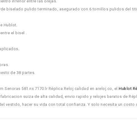
ntro inferior entre las orejas.
de biselado pulido terminado, asegurado con 6 tornillos pulidos del tit
de Hublot.
tre el bisel .
aplicados.
oras.
esto de 38 partes.
Senoras 581.nx.7170.lr Réplica Reloj calidad en areloj.co, el
Hublot R
 fabricacion suiza de alta calidad, envio rapido y relojes baratos de Rép
del vestido, hacer su vida con total confianza. Y solo necesíta un costo 