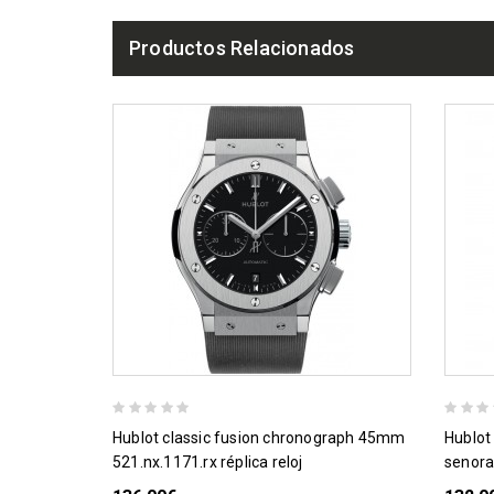
Productos Relacionados
hublot classic fusion chronograph 45mm
hublot classic fusion quartz oro 33mm
521.nx.1171.rx réplica reloj
senoras