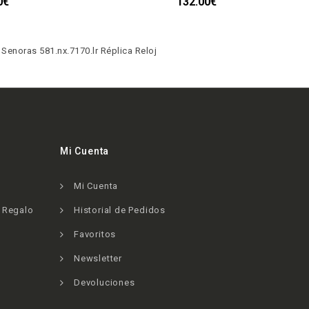
0€
132.00€
Senoras 581.nx.7170.lr Réplica Reloj
Mi Cuenta
Mi Cuenta
e Regalo
Historial de Pedidos
Favoritos
Newsletter
Devoluciones