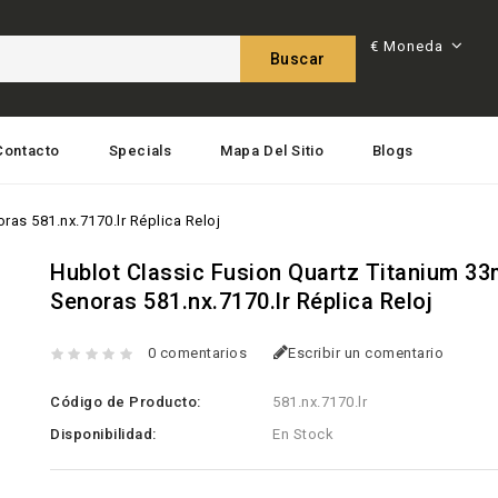
€
Moneda
Buscar
Contacto
Specials
Mapa Del Sitio
Blogs
as 581.nx.7170.lr Réplica Reloj
Hublot Classic Fusion Quartz Titanium 3
Senoras 581.nx.7170.lr Réplica Reloj
0 comentarios
Escribir un comentario
Código de Producto:
581.nx.7170.lr
Disponibilidad:
En Stock