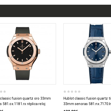
hublot classic fusion quartz titanium
 581.ox.1181.rx réplica reloj
33mm senoras 581.nx.7170.lr r