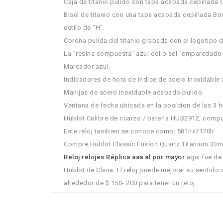
Caja de titanio pulido con tapa acabada cepillada Ce
Bisel de titanio con una tapa acabada cepillada Bor
estilo de "H".
Corona pulida del titanio grabada con el logotipo 
La "resína compuesta" azul del bisel "emparedado en
Marcador azul.
Indicadores de hora de índice de acero inoxidable 
Manijas de acero inoxidable acabado pulido.
Ventana de fecha ubicada en la posícion de las 3 h
Hublot Calibre de cuarzo / baterIa HUB2912, compu
Este reloj tambien se conoce como: 581nx7170lr
Compre Hublot Classíc Fusíon Quartz Titanium 33mm 
Reloj relojes Réplica aaa al por mayor
aqui fue de
Hublot de China. El reloj puede mejorar su sentido 
alrededor de $ 150- 200 para tener un reloj.