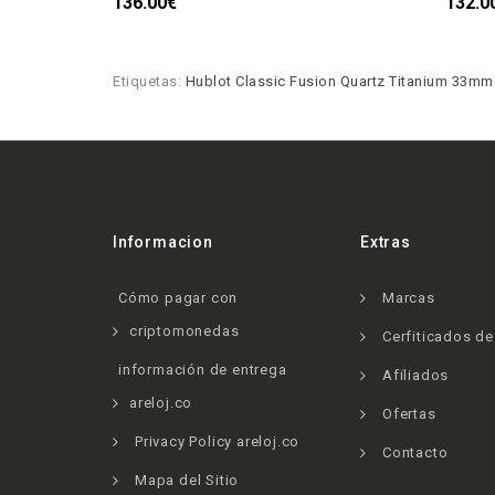
136.00€
132.0
Etiquetas:
Hublot Classic Fusion Quartz Titanium 33mm 
Informacion
Extras
Cómo pagar con
Marcas
criptomonedas
Cerfiticados d
información de entrega
Afiliados
areloj.co
Ofertas
Privacy Policy areloj.co
Contacto
Mapa del Sitio