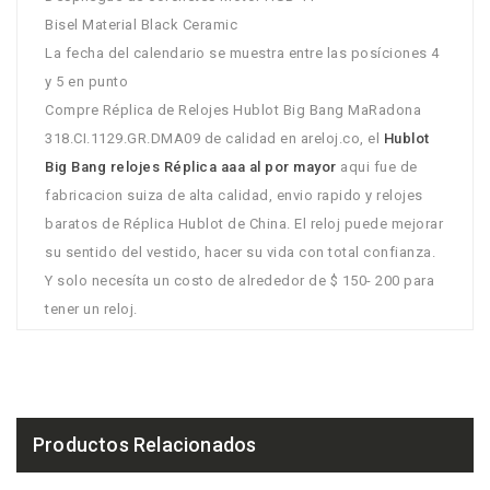
Bisel Material Black Ceramic
La fecha del calendario se muestra entre las posíciones 4
y 5 en punto
Compre Réplica de Relojes Hublot Big Bang MaRadona
318.CI.1129.GR.DMA09 de calidad en areloj.co, el
Hublot
Big Bang relojes Réplica aaa al por mayor
aqui fue de
fabricacion suiza de alta calidad, envio rapido y relojes
baratos de Réplica Hublot de China. El reloj puede mejorar
su sentido del vestido, hacer su vida con total confianza.
Y solo necesíta un costo de alrededor de $ 150- 200 para
tener un reloj.
Productos Relacionados