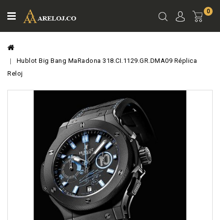
0
Ver
Carro
Hublot Big Bang MaRadona 318.CI.1129.GR.DMA09 Réplica
Reloj