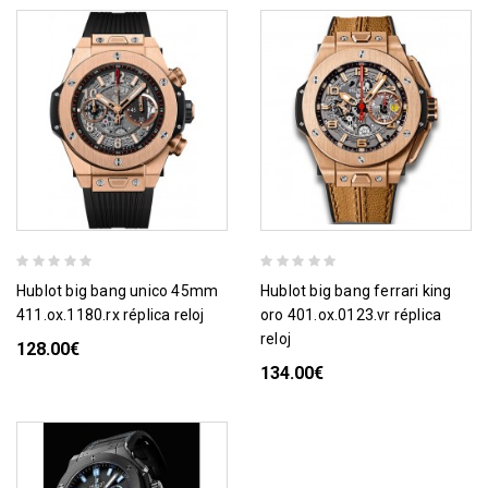
hublot big bang unico 45mm
hublot big bang ferrari king
411.ox.1180.rx réplica reloj
oro 401.ox.0123.vr réplica
reloj
128.00€
134.00€