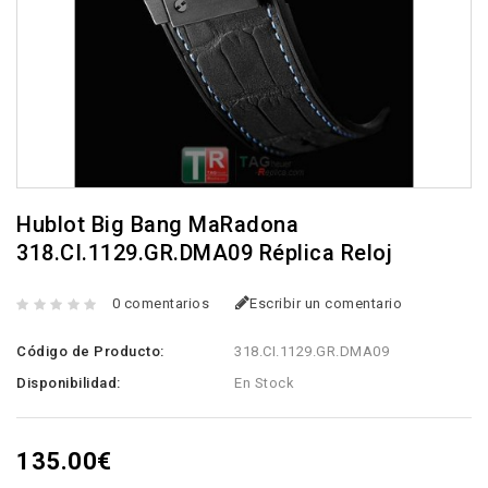
Hublot Big Bang MaRadona
318.CI.1129.GR.DMA09 Réplica Reloj
0 comentarios
Escribir un comentario
Código de Producto:
318.CI.1129.GR.DMA09
Disponibilidad:
En Stock
135.00€