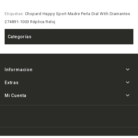
Etiquetas:
Chopard Happy Sport Madre Perla Dial With Diamantes
274891-1003 Réplica Reloj
Categorías
Informacion
Extras
Mi Cuenta
Powered By
Replica de relojes AAA a la venta
& Areloj.co ©