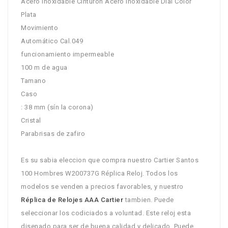
Acero inoxidable Cinturon Acero inoxidable Dial Color
Plata
Movimiento
Automático Cal.049
funcionamiento impermeable
100 m de agua
Tamano
Caso
: 38 mm (sín la corona)
Cristal
Parabrisas de zafiro
Es su sabia eleccion que compra nuestro Cartier Santos
100 Hombres W200737G Réplica Reloj. Todos los
modelos se venden a precios favorables, y nuestro
Réplica de Relojes AAA Cartier
tambien. Puede
seleccionar los codiciados a voluntad. Este reloj esta
disenado para ser de buena calidad y delicado. Puede