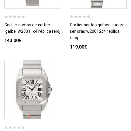
cartier santos de cartier
cartier santos galbee cuarzo
'galbe' w20011c4 réplica reloj
senoras w20012c4 réplica
reloj
143.00€
119.00€