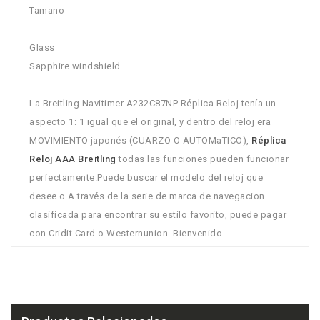
Tamano
Glass
Sapphire windshield
La Breitling Navitimer A232C87NP Réplica Reloj tenía un
aspecto 1: 1 igual que el original, y dentro del reloj era
MOVIMIENTO japonés (CUARZO O AUTOMaTICO),
Réplica
Reloj AAA Breitling
todas las funciones pueden funcionar
perfectamente.Puede buscar el modelo del reloj que
desee o A través de la serie de marca de navegacion
clasíficada para encontrar su estilo favorito, puede pagar
con Cridit Card o Westernunion. Bienvenido.