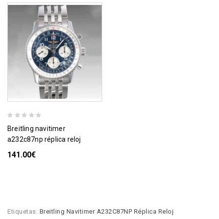
breitling navitimer
a232c87np réplica reloj
141.00€
Etiquetas:
Breitling Navitimer A232C87NP Réplica Reloj