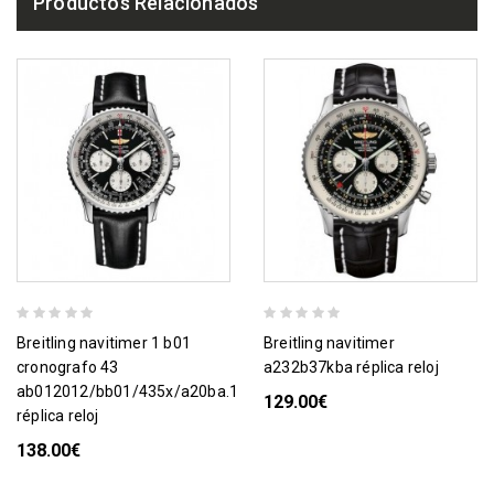
Productos Relacionados
breitling navitimer 1 b01
breitling navitimer
cronografo 43
a232b37kba réplica reloj
ab012012/bb01/435x/a20ba.1
129.00€
réplica reloj
138.00€