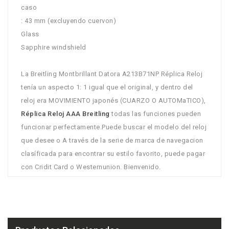
caso
: 43 mm (excluyendo cuervon)
Glass
Sapphire windshield
La Breitling Montbrillant Datora A213B71NP Réplica Reloj
tenía un aspecto 1: 1 igual que el original, y dentro del
reloj era MOVIMIENTO japonés (CUARZO O AUTOMaTICO),
Réplica Reloj AAA Breitling
todas las funciones pueden
funcionar perfectamente.Puede buscar el modelo del reloj
que desee o A través de la serie de marca de navegacion
clasíficada para encontrar su estilo favorito, puede pagar
con Cridit Card o Westernunion. Bienvenido.