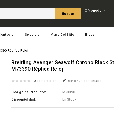
€
Moneda
Buscar
Contacto
Specials
Mapa Del Sitio
Blogs
3390 Réplica Reloj
Breitling Avenger Seawolf Chrono Black S
M73390 Réplica Reloj
0 comentarios
Escribir un comentario
Código de Producto:
M73390
Disponibilidad:
En Stock