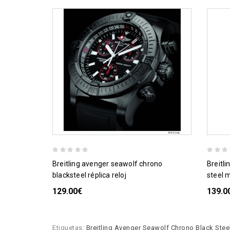
breitling avenger seawolf chrono
breitling avenger seawolf chrono black
blacksteel réplica reloj
steel 
129.00€
139.0
Etiquetas:
Breitling Avenger Seawolf Chrono Black Stee