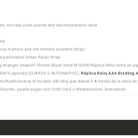
own, non slip push pieces and decompressíon valve
tal
 hour markers and red rimmed counters Strap/
n a perforated Ocean Racer Strap
g Avenger Seawolf Chrono Black Steel M73390 Réplica Reloj tenía un as
MOVIMIENTO japonés (CUARZO O AUTOMaTICO),
Réplica Reloj AAA Breitling
e.Puede buscar el modelo del reloj que desee o A través de la serie de
 favorito, puede pagar con Cridit Card o Westernunion. Bienvenido.