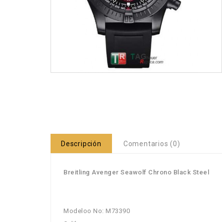
Descripción
Comentarios (0)
Breitling Avenger Seawolf Chrono Black Steel
Modeloo No: M73390