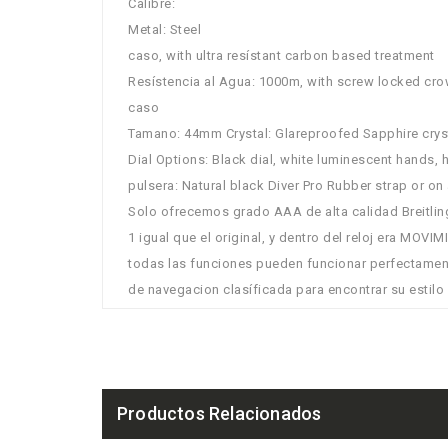
Calibre:
Metal: Steel
caso, with ultra resístant carbon based treatment
Resístencia al Agua: 1000m, with screw locked cr
caso
Tamano: 44mm Crystal: Glareproofed Sapphire crys
Dial Options: Black dial, white luminescent hands,
pulsera: Natural black Diver Pro Rubber strap or o
Solo ofrecemos grado AAA de alta calidad Breitlin
1 igual que el original, y dentro del reloj era 
todas las funciones pueden funcionar perfectament
de navegacion clasíficada para encontrar su estilo
Productos Relacionados