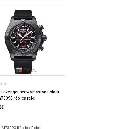
m73390 réplica reloj
0€
l M73390 Réplica Reloj